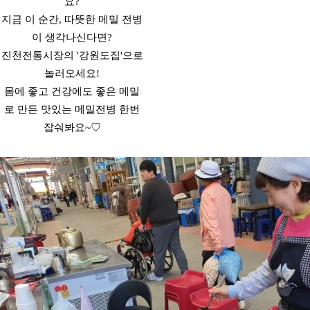
요?
지금 이 순간, 따뜻한 메밀 전병
이 생각나신다면?
진천전통시장의 '강원도집'으로
놀러오세요!
몸에 좋고 건강에도 좋은 메밀
로 만든 맛있는 메밀전병 한번
잡숴봐요~♡