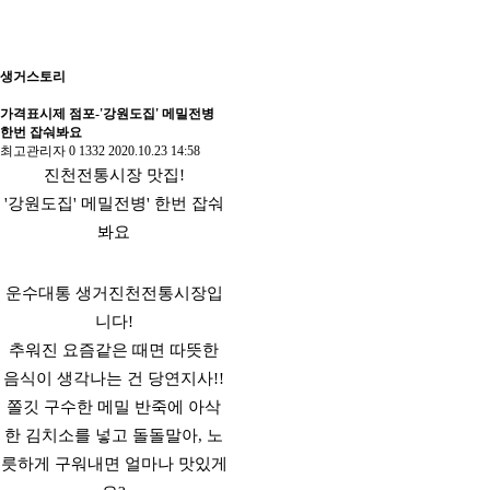
생거스토리
가격표시제 점포-'강원도집' 메밀전병
한번 잡숴봐요
최고관리자
0
1332
2020.10.23 14:58
진천전통시장 맛집!
'강원도집' 메밀전병' 한번 잡숴
봐요
운수대통 생거진천전통시장입
니다!
추워진 요즘같은 때면 따뜻한
음식이 생각나는 건 당연지사!!
쫄깃 구수한 메밀 반죽에 아삭
한 김치소를 넣고 돌돌말아, 노
릇하게 구워내면 얼마나 맛있게