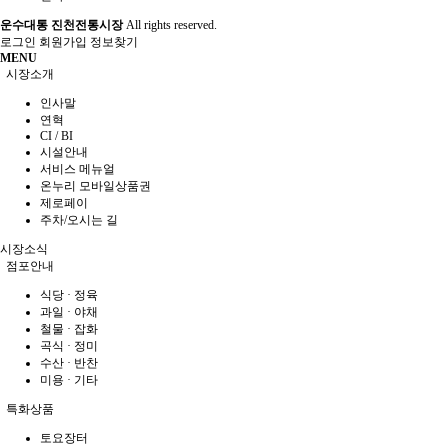
운수대통 진천전통시장
All rights reserved.
로그인
회원가입
정보찾기
MENU
시장소개
인사말
연혁
CI / BI
시설안내
서비스 메뉴얼
온누리 모바일상품권
제로페이
주차/오시는 길
시장소식
점포안내
식당 · 정육
과일 · 야채
철물 · 잡화
곡식 · 정미
수산 · 반찬
미용 · 기타
특화상품
토요장터