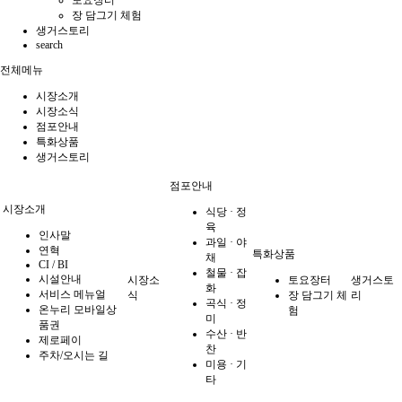
장 담그기 체험
생거스토리
search
전체메뉴
시장소개
시장소식
점포안내
특화상품
생거스토리
점포안내
시장소개
식당 · 정
육
인사말
과일 · 야
연혁
특화상품
채
CI / BI
철물 · 잡
시설안내
시장소
토요장터
생거스토
화
서비스 메뉴얼
식
장 담그기 체
리
곡식 · 정
온누리 모바일상
험
미
품권
수산 · 반
제로페이
찬
주차/오시는 길
미용 · 기
타