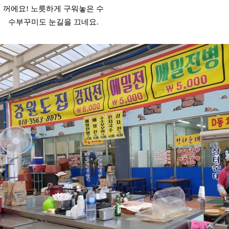
꺼에요! 노릇하게 구워놓은 수
수부꾸미도 눈길을 끄네요.