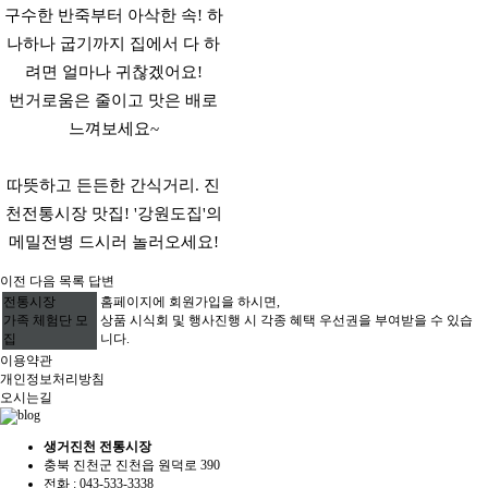
구수한 반죽부터 아삭한 속! 하
나하나 굽기까지 집에서 다 하
려면 얼마나 귀찮겠어요!
번거로움은 줄이고 맛은 배로
느껴보세요~
따뜻하고 든든한 간식거리. 진
천전통시장 맛집! '강원도집'의
메밀전병 드시러 놀러오세요!
이전
다음
목록
답변
전통시장
홈페이지에 회원가입을 하시면,
가족 체험단 모
상품 시식회 및 행사진행 시 각종 혜택 우선권을 부여받을 수 있습
집
니다.
이용약관
개인정보처리방침
오시는길
생거진천 전통시장
충북 진천군 진천읍 원덕로 390
전화 :
043-533-3338