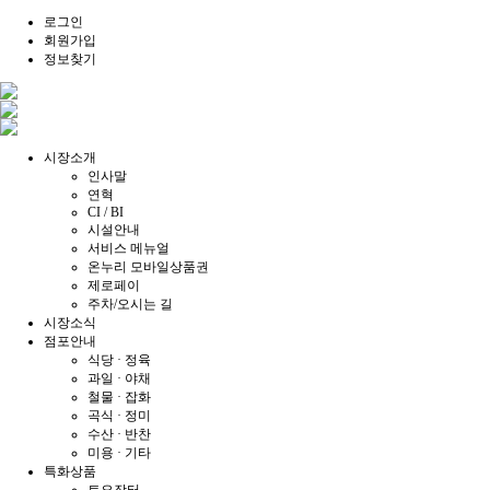
로그인
회원가입
정보찾기
시장소개
인사말
연혁
CI / BI
시설안내
서비스 메뉴얼
온누리 모바일상품권
제로페이
주차/오시는 길
시장소식
점포안내
식당 · 정육
과일 · 야채
철물 · 잡화
곡식 · 정미
수산 · 반찬
미용 · 기타
특화상품
토요장터