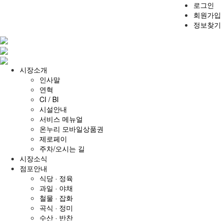
로그인
회원가입
정보찾기
시장소개
인사말
연혁
CI / BI
시설안내
서비스 메뉴얼
온누리 모바일상품권
제로페이
주차/오시는 길
시장소식
점포안내
식당 · 정육
과일 · 야채
철물 · 잡화
곡식 · 정미
수산 · 반찬