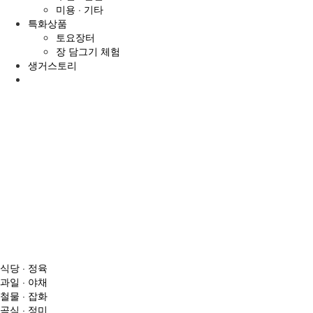
미용 · 기타
특화상품
토요장터
장 담그기 체험
생거스토리
search
전
체
메
뉴
식당 · 정육
과일 · 야채
철물 · 잡화
곡식 · 정미