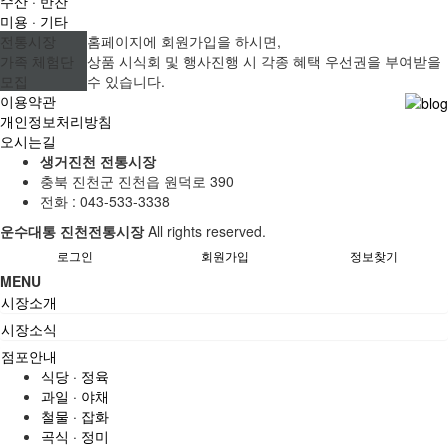
수산 · 반찬
미용 · 기타
전통시장
홈페이지에 회원가입을 하시면,
가족 체험단
상품 시식회 및 행사진행 시 각종 혜택 우선권을 부여받을
모집
수 있습니다.
이용약관
개인정보처리방침
오시는길
생거진천 전통시장
충북 진천군 진천읍 원덕로 390
전화 :
043-533-3338
운수대통 진천전통시장
All rights reserved.
로그인
회원가입
정보찾기
MENU
시장소개
시장소식
점포안내
식당 · 정육
과일 · 야채
철물 · 잡화
곡식 · 정미